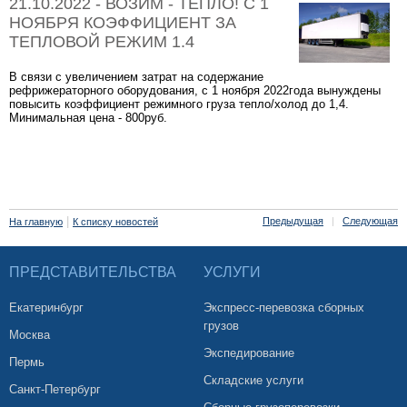
21.10.2022 - ВОЗИМ - ТЕПЛО! С 1
НОЯБРЯ КОЭФФИЦИЕНТ ЗА
ТЕПЛОВОЙ РЕЖИМ 1.4
В связи с увеличением затрат на содержание
рефрижераторного оборудования, с 1 ноября 2022года вынуждены
повысить коэффициент режимного груза тепло/холод до 1,4.
Минимальная цена - 800руб.
|
Предыдущая
|
Следующая
На главную
К списку новостей
ПРЕДСТАВИТЕЛЬСТВА
УСЛУГИ
Екатеринбург
Экспресс-перевозка сборных
грузов
Москва
Экспедирование
Пермь
Складские услуги
Санкт-Петербург