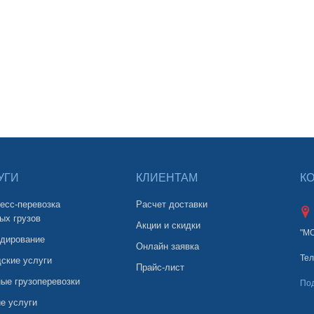
УГИ
КЛИЕНТАМ
К
есс-перевозка
Расчет доставки
ых грузов
Акции и скидки
"М
дирование
Онлайн заявка
Тел
ские услуги
Прайс-лист
ые грузоперевозки
По
е услуги