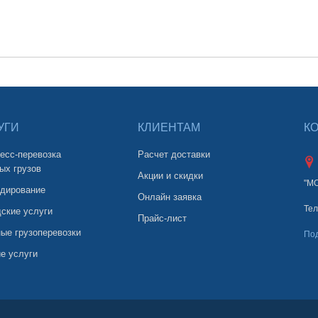
УГИ
КЛИЕНТАМ
К
есс-перевозка
Расчет доставки
ых грузов
Акции и скидки
"М
дирование
Онлайн заявка
Тел
ские услуги
Прайс-лист
ые грузоперевозки
По
е услуги